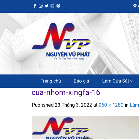
Skip
to
content
Trang chủ
Báo giá
Làm Cửa Sắt
cua-nhom-xingfa-16
Published
23 Tháng 3, 2022
at
960 × 1280
in
Làm