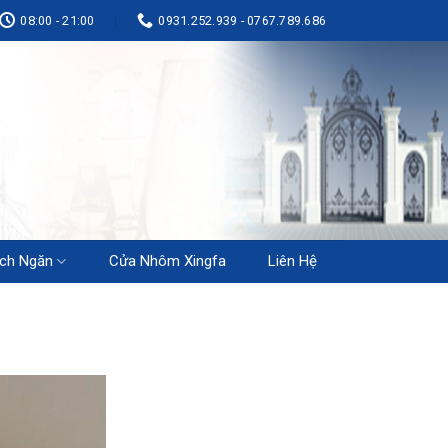
08:00 - 21:00
0931.252.939 - 0767.789.686
ch Ngăn
Cửa Nhôm Xingfa
Liên Hệ