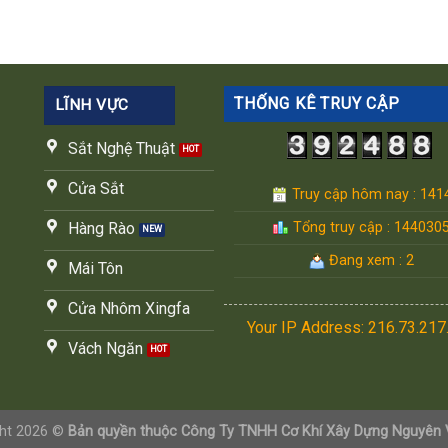
THỐNG KÊ TRUY CẬP
LĨNH VỰC
Sắt Nghệ Thuật
Cửa Sắt
Truy cập hôm nay : 141
Tổng truy cập : 144030
Hàng Rào
Đang xem : 2
Mái Tôn
Cửa Nhôm Xingfa
Your IP Address: 216.73.217
Vách Ngăn
ght 2026 ©
Bản quyền thuộc Công Ty TNHH Cơ Khí Xây Dựng Nguyên 