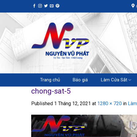
Skip
to
content
Trang chủ
Báo giá
Làm Cửa Sắt
chong-sat-5
Published
1 Tháng 12, 2021
at
1280 × 720
in
Làm