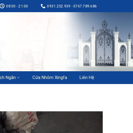
08:00 - 21:00
0931.252.939 - 0767.789.686
ch Ngăn
Cửa Nhôm Xingfa
Liên Hệ