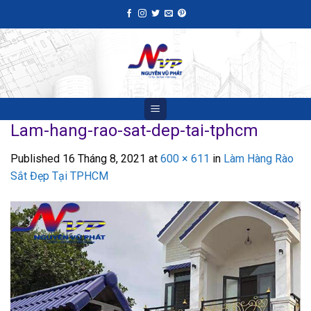
Skip
to
content
Lam-hang-rao-sat-dep-tai-tphcm
Published
16 Tháng 8, 2021
at
600 × 611
in
Làm Hàng Rào
Sắt Đẹp Tại TPHCM