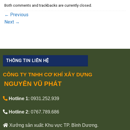
Both comments and trackbacks are currently closed.
←
Previous
Next
→
THÔNG TIN LIÊN HỆ
CÔNG TY TNHH CƠ KHÍ XÂY DỰNG
NGUYÊN VŨ PHÁT
Hotline 1:
0931.252.939
Hotline 2:
0767.789.686
Xưởng sản xuất: Khu vực TP. Bình Dương.