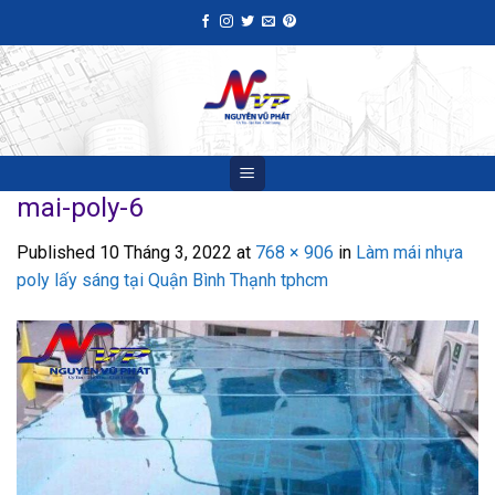
Skip
to
content
mai-poly-6
Published
10 Tháng 3, 2022
at
768 × 906
in
Làm mái nhựa
poly lấy sáng tại Quận Bình Thạnh tphcm