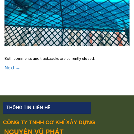
Both comments and trackbacks are currently closed.
Next
→
THÔNG TIN LIÊN HỆ
CÔNG TY TNHH CƠ KHÍ XÂY DỰNG
NGUYÊN VŨ PHÁT