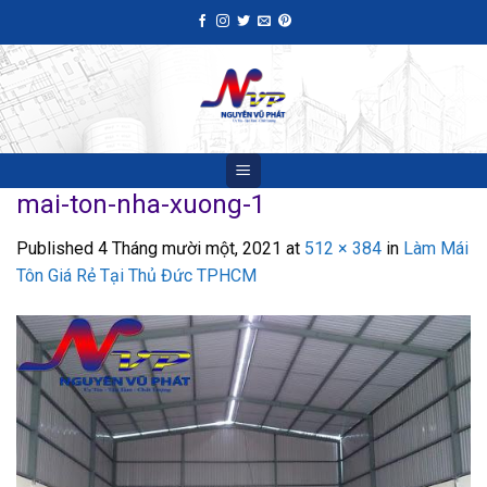
Skip
to
content
mai-ton-nha-xuong-1
Published
4 Tháng mười một, 2021
at
512 × 384
in
Làm Mái
Tôn Giá Rẻ Tại Thủ Đức TPHCM