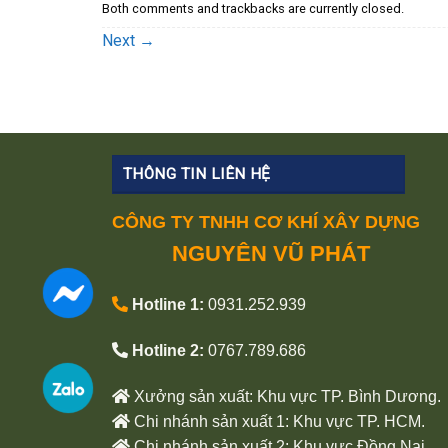
Both comments and trackbacks are currently closed.
Next
→
THÔNG TIN LIÊN HỆ
CÔNG TY TNHH CƠ KHÍ XÂY DỰNG
NGUYÊN VŨ PHÁT
Hotline 1:
0931.252.939
Hotline 2:
0767.789.686
Xưởng sản xuất: Khu vực TP. Bình Dương.
Chi nhánh sản xuất 1: Khu vực TP. HCM.
Chi nhánh sản xuất 2: Khu vực Đồng Nai