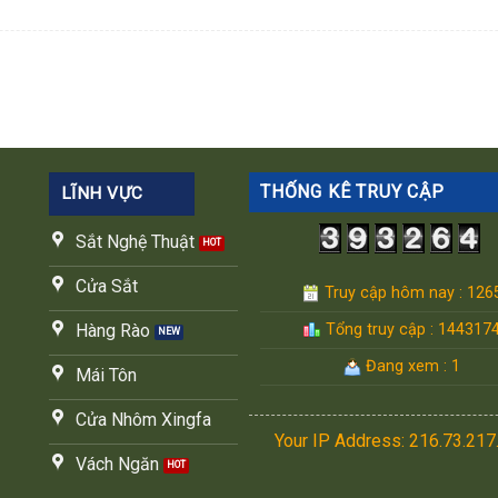
THỐNG KÊ TRUY CẬP
LĨNH VỰC
Sắt Nghệ Thuật
Cửa Sắt
Truy cập hôm nay : 126
Tổng truy cập : 144317
Hàng Rào
Đang xem : 1
Mái Tôn
Cửa Nhôm Xingfa
Your IP Address: 216.73.217
Vách Ngăn