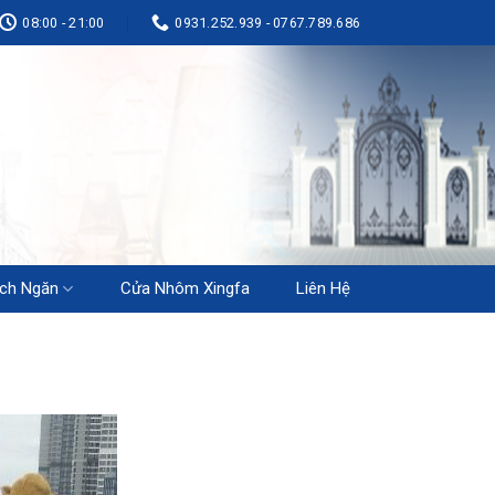
08:00 - 21:00
0931.252.939 - 0767.789.686
ch Ngăn
Cửa Nhôm Xingfa
Liên Hệ