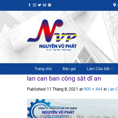
Skip
to
content
Trang chủ
Báo giá
Làm Cửa Sắt
lan can ban công sắt dĩ an
Published
11 Tháng 8, 2021
at
900 × 444
in
Lan C