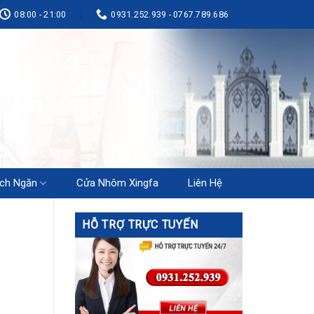
08:00 - 21:00
0931.252.939 - 0767.789.686
ch Ngăn
Cửa Nhôm Xingfa
Liên Hệ
HỖ TRỢ TRỰC TUYẾN