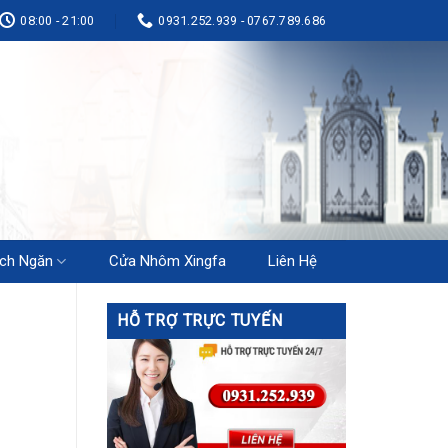
08:00 - 21:00
0931.252.939 - 0767.789.686
ch Ngăn
Cửa Nhôm Xingfa
Liên Hệ
HỖ TRỢ TRỰC TUYẾN