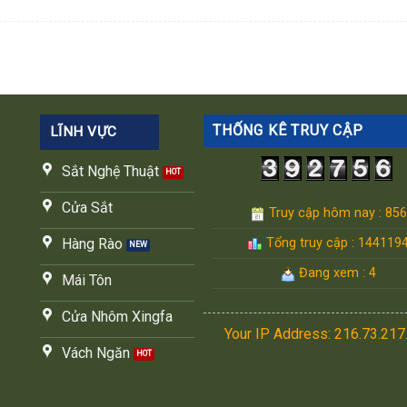
THỐNG KÊ TRUY CẬP
LĨNH VỰC
Sắt Nghệ Thuật
Cửa Sắt
Truy cập hôm nay : 856
Tổng truy cập : 144119
Hàng Rào
Đang xem : 4
Mái Tôn
Cửa Nhôm Xingfa
Your IP Address: 216.73.217
Vách Ngăn