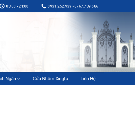
08:00 - 21:00
0931.252.939 - 0767.789.686
ch Ngăn
Cửa Nhôm Xingfa
Liên Hệ