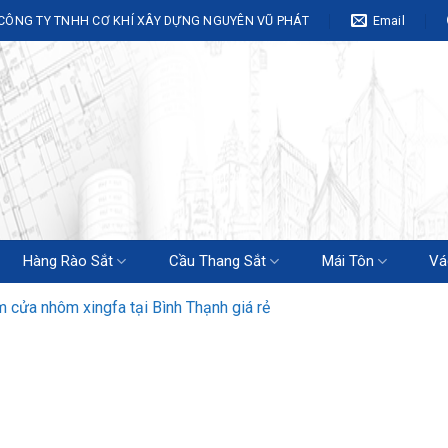
CÔNG TY TNHH CƠ KHÍ XÂY DỰNG NGUYÊN VŨ PHÁT
Email
Hàng Rào Sắt
Cầu Thang Sắt
Mái Tôn
Vá
m cửa nhôm xingfa tại Bình Thạnh giá rẻ