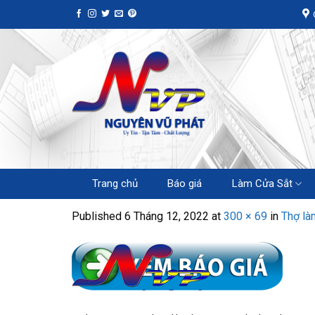
Skip
to
content
Trang chủ
Báo giá
Làm Cửa Sắt
Published
6 Tháng 12, 2022
at
300 × 69
in
Thợ là