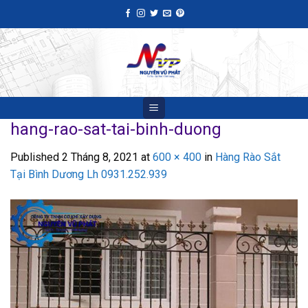
Skip
to
content
hang-rao-sat-tai-binh-duong
Published
2 Tháng 8, 2021
at
600 × 400
in
Hàng Rào Sắt
Tại Bình Dương Lh 0931.252.939