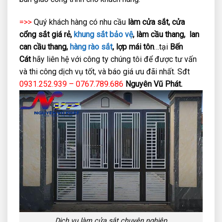
=>>
Quý khách hàng có nhu cầu
làm cửa sắt, cửa
cổng sắt giá rẻ,
khung sắt bảo vệ
, làm cầu thang, lan
can cầu thang,
hàng rào sắt
, lợp mái tôn
…tại
Bến
Cát
hãy liên hệ với công ty chúng tôi để được tư vấn
và thi công dịch vụ tốt, và báo giá ưu đãi nhất. Sđt
0931.252.939 – 0767.789.686
Nguyên Vũ Phát.
Dịch vụ làm cửa sắt chuyên nghiệp