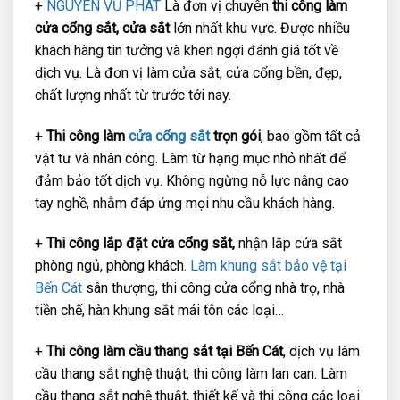
+
NGUYÊN VŨ PHÁT
Là đơn vị chuyên
thi công làm
cửa cổng sắt, cửa sắt
lớn nhất khu vực. Được nhiều
khách hàng tin tưởng và khen ngợi đánh giá tốt về
dịch vụ. Là đơn vị làm cửa sắt, cửa cổng bền, đẹp,
chất lượng nhất từ trước tới nay.
+
Thi công làm
cửa cổng sắt
trọn gói
, bao gồm tất cả
vật tư và nhân công. Làm từ hạng mục nhỏ nhất để
đảm bảo tốt dịch vụ. Không ngừng nỗ lực nâng cao
tay nghề, nhằm đáp ứng mọi nhu cầu khách hàng.
+
Thi công lắp đặt cửa cổng sắt,
nhận lắp cửa sắt
phòng ngủ, phòng khách.
Làm khung sắt bảo vệ tại
Bến Cát
sân thượng, thi công cửa cổng nhà trọ, nhà
tiền chế, hàn khung sắt mái tôn các loại…
+
Thi công làm cầu thang sắt tại Bến Cát
, dịch vụ làm
cầu thang sắt nghệ thuật, thi công làm lan can. Làm
cầu thang sắt nghệ thuật, thiết kế và thi công các loại