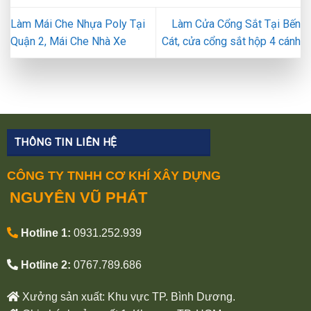
Làm Mái Che Nhựa Poly Tại
Làm Cửa Cổng Sắt Tại Bến
Quận 2, Mái Che Nhà Xe
Cát, cửa cổng sắt hộp 4 cánh
THÔNG TIN LIÊN HỆ
CÔNG TY TNHH CƠ KHÍ XÂY DỰNG
NGUYÊN VŨ PHÁT
Hotline 1:
0931.252.939
Hotline 2:
0767.789.686
Xưởng sản xuất: Khu vực TP. Bình Dương.