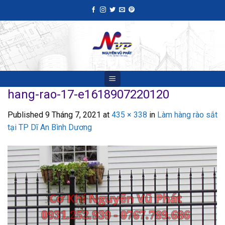
Skip
to
content
hang-rao-17-e1618907220120
Published
9 Tháng 7, 2021
at
435 × 338
in
Làm hàng rào sắt
tại TP Dĩ An Bình Dương