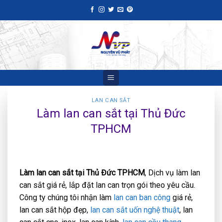
Skip
to
content
LAN CAN SẮT
Làm lan can sắt tại Thủ Đức
TPHCM
Làm lan can sắt tại Thủ Đức TPHCM
, Dịch vụ làm lan
can sắt giá rẻ, lắp đặt lan can trọn gói theo yêu cầu.
Công ty chúng tôi nhận làm
lan can ban công
giá rẻ,
lan can sắt hộp đẹp,
lan can sắt uốn nghệ thuật
, lan