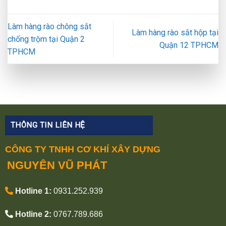
Làm hàng rào chông sắt
Làm hàng rào sắt hộp tại
chống trộm tại Quận 2
Quận 12 TPHCM
TPHCM
THÔNG TIN LIÊN HỆ
CÔNG TY TNHH CƠ KHÍ XÂY DỰNG
NGUYÊN VŨ PHÁT
Hotline 1:
0931.252.939
Hotline 2:
0767.789.686