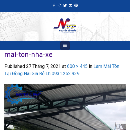
Skip
to
content
mai-ton-nha-xe
Published
27 Tháng 7, 2021
at
600 × 445
in
Làm Mái Tôn
Tại Đồng Nai Giá Rẻ Lh 0931.252.939