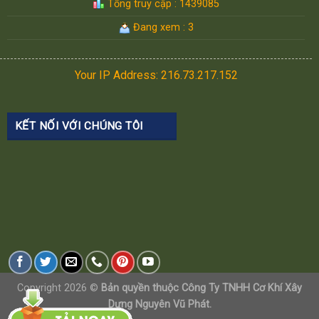
Tổng truy cập : 1439085
Đang xem : 3
Your IP Address: 216.73.217.152
KẾT NỐI VỚI CHÚNG TÔI
Copyright 2026 ©
Bản quyền thuộc Công Ty TNHH Cơ Khí Xây
Dựng Nguyên Vũ Phát.