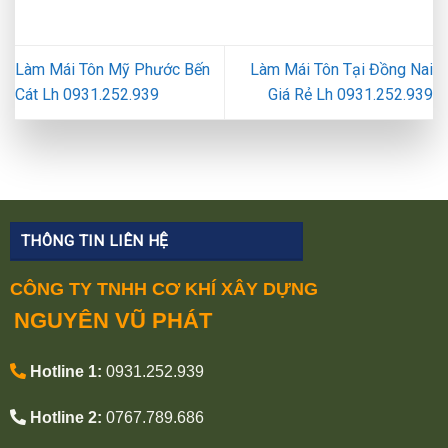
Làm Mái Tôn Mỹ Phước Bến
Làm Mái Tôn Tại Đồng Nai
Cát Lh 0931.252.939
Giá Rẻ Lh 0931.252.939
THÔNG TIN LIÊN HỆ
CÔNG TY TNHH CƠ KHÍ XÂY DỰNG
NGUYÊN VŨ PHÁT
Hotline 1:
0931.252.939
Hotline 2:
0767.789.686