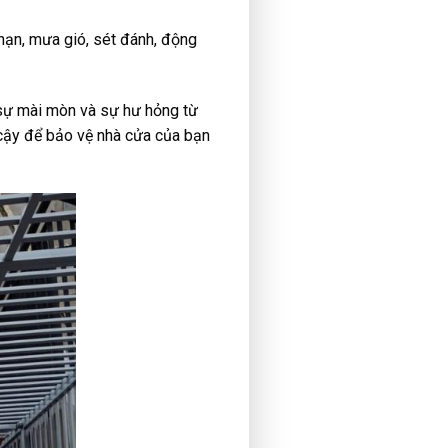
nạn, mưa gió, sét đánh, động
 sự mài mòn và sự hư hỏng từ
n cậy để bảo vệ nhà cửa của bạn