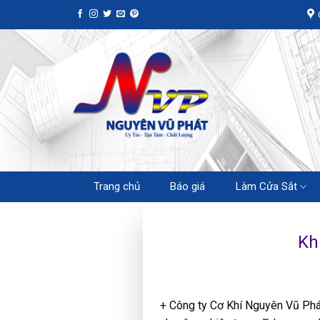
Skip
to
content
Trang chủ
Báo giá
Làm Cửa Sắt
Kh
+ Công ty Cơ Khí Nguyên Vũ Ph