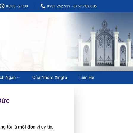
08:00 - 21:00
0931.252.939 - 0767.789.686
ch Ngăn
Cửa Nhôm Xingfa
Liên Hệ
Đức
úng tôi là một đơn vị uy tín,