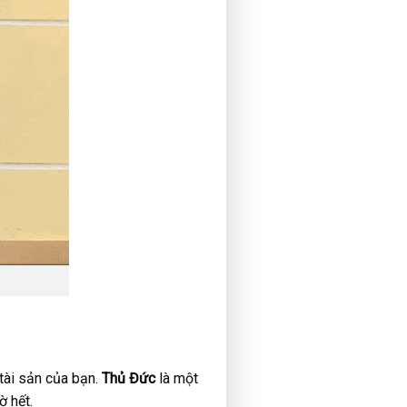
tài sản của bạn.
Thủ Đức
là một
ờ hết.