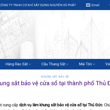
CÔNG TY TNHH CƠ KHÍ XÂY DỰNG NGUYÊN VŨ PHÁT
Email
Hàng Rào Sắt
Cầu Thang Sắt
Mái Tôn
Vá
KHUNG SẮT BẢO VỆ
ung sắt bảo vệ cửa sổ tại thành phố Thủ 
át cung cấp
dịch vụ làm khung sắt bảo vệ cửa sổ tại Thủ Đức
. Ch