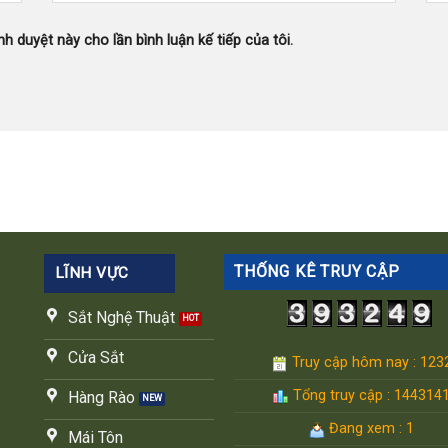
nh duyệt này cho lần bình luận kế tiếp của tôi.
THỐNG KÊ TRUY CẬP
LĨNH VỰC
Sắt Nghệ Thuật
Cửa Sắt
Truy cập hôm nay : 123
Tổng truy cập : 144314
Hàng Rào
Đang xem : 1
Mái Tôn