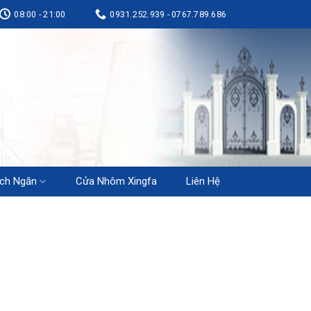
08:00 - 21:00
0931.252.939 - 0767.789.686
ch Ngăn
Cửa Nhôm Xingfa
Liên Hệ