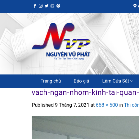
Skip
to
content
Trang chủ
Báo giá
Làm Cửa Sắt
vach-ngan-nhom-kinh-tai-quan
Published
9 Tháng 7, 2021
at
668 × 500
in
Thi cô