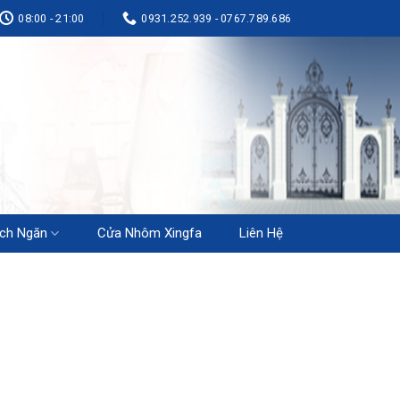
08:00 - 21:00
0931.252.939 - 0767.789.686
ch Ngăn
Cửa Nhôm Xingfa
Liên Hệ